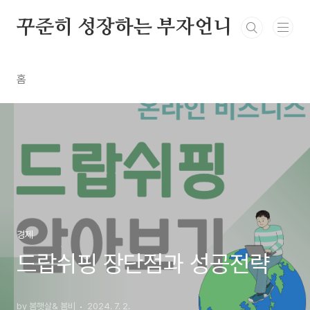
본문 바로가기
꾸준히 성장하는 부자언니
홈
경제
드랍쉬핑 장단점과 성공전략
by 봄햇살& 봄비
2024. 7. 2.