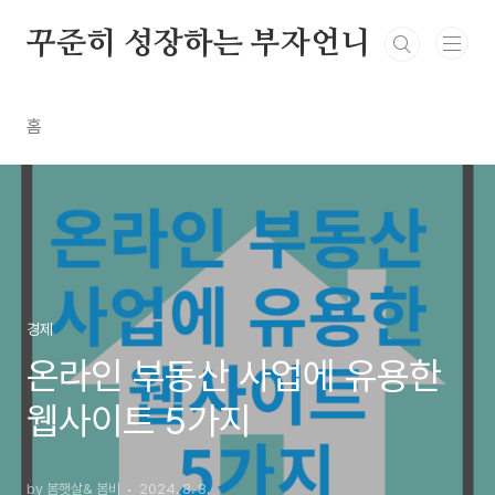
본문 바로가기
꾸준히 성장하는 부자언니
홈
경제
온라인 부동산 사업에 유용한
웹사이트 5가지
by 봄햇살& 봄비
2024. 8. 8.