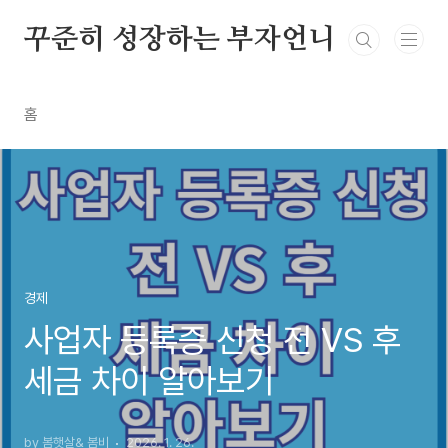
본문 바로가기
꾸준히 성장하는 부자언니
홈
경제
사업자 등록증 신청 전 VS 후
세금 차이 알아보기
by 봄햇살& 봄비
2026. 1. 26.