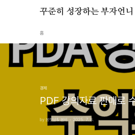
본문 바로가기
꾸준히 성장하는 부자언니
홈
경제
PDF 강의자료 판매로 
by 봄햇살& 봄비
2025. 7. 8.