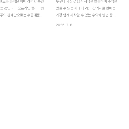
만드는 능력은 이미 강력한 콘텐
누구나 가진 경험과 지식을 활용하여 수익을
있는 것입니다 오프라인 플리마켓
만들 수 있는 시대에 PDF 강의자료 판매는
위주의 판매만으로는 수공예품을
가장 쉽게 시작할 수 있는 수익화 방법 중 하
에는 한계가 있습니다많은 고객
나입니다자신이 가진 자료 중 콘텐츠로 만들
2025. 7. 8.
좀 더 안정적인 수익을 창출하기
수 있는 내용이 있다면 지금 바로 도전해 보
라인 부업으로의 확장은 필수입
시길 추천합니다 영상 촬영이나 블로그 운영
오프라인을 연결하는 판매 전략
처럼 부담이 크지 않고 제작이 간편하며 콘텐
고 할 수 있습니다 특히 요즘은
츠의 가치는 오랫동안 유지된다는 장점도 있
제품에 대한 수요가 꾸준히 증가
습니다 직장인의 실무 노하우, 주부의 생활
수공예품 판매자에게는 새로운 기
지식, 대학생의 학습 요약본 등의 친숙하면서
열려 있다고 볼 수 있습니다수공예
공감을 가질 수 있는 주제는 좋은 강의자료가
인에서 수익을 낼 수 있는 구조를
될 수 있습니다특히 복잡한 영상 편집 없이도
 알아보고 구체적인 방법에 대한
한 장의 문서로 정리할 수 있어서 시간과 비
아보도록 하겠습니다 목차수공예
용 면에서도 효율적인 수익화 방업이 될 것입
라인에서 해야 하는 이유수공예품
니다 지금 이 글에서는 여러분들도 당장 가지
 어디서 시작할까판매 성과를 높
고 있을 여러 자료를 PDF로 정리해 판매를
구성 전략수공예품 마케팅은 방법
시작해 보실 수..