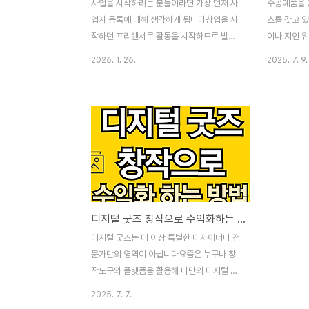
사업을 시작하려는 분들이라면 가장 먼저 사
수공예품을 
업자 등록에 대해 생각하게 됩니다창업을 시
츠를 갖고 
작하던 프리랜서로 활동을 시작하므로 발생
이나 지인 
하는 수익에 대한 세금은 사업자 등록 신청으
판매하는 것
2026. 1. 26.
2025. 7. 9.
로 절세의 첫걸음이 됩니다 사업자 등록 신청
을 만나고 
전, 후 달라질 수 있는 사업자 등록 신청의 유
위해서는 온
무에 세금 구조에 따른 변화, 절세하는 방법
니다온라인 
그리고 언제쯤 등록해야 절세에서 유리할 지
이 현명하다
에 대해 알아보도록 하겠습니다 사업자 등록
핸드메이드 
증 신청 전 VS 후 세금 차이 개념이해사업자
하고 있어 
등록 이전과 이후는 사업을 처음 준비하시는
회의 장이 
분들이 많이들 간과하시기 쉬운 세금 차이를
품으로 온라
쉽게 넘어가 버리곤 합니다 사업을 준비하시
다음과 같이
디지털 굿즈 창작으로 수익화하는 방법
는 분들이라면 이점을 중요하게 생각하시고
가능성도 찾
세금 부분에 대해 잘 준비하시는 것이 좋습니
품 판매 온
디지털 굿즈는 더 이상 특별한 디자이너나 전
다세금은 수익이 생기면 세금을 내는 단순한
온라인 판매
문가만의 영역이 아닙니다요즘은 누구나 창
내용보다 세금의 종류, 계..
이는 제품 
작도구와 플랫폼을 활용해 나만의 디지털 제
수..
품을 만들고 이를 판매해 수익을 창출할 수
2025. 7. 7.
있는 시대이니 당신도 도전해 볼 수 있습니다